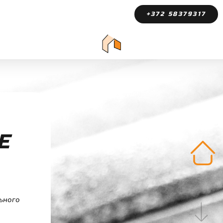
+372 58379317
Е
ьного