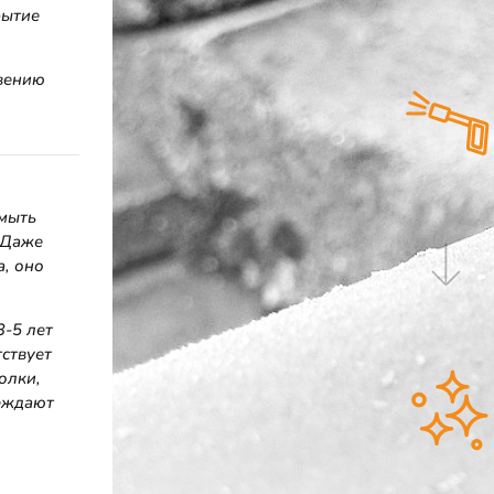
рытие
овению
 мыть
. Даже
, оно
3-5 лет
ствует
олки,
реждают